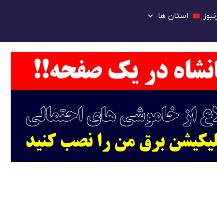
یوز
استان ها