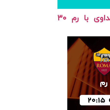
پخش زنده فوتبال شریف مولداوی با رم ۳۰