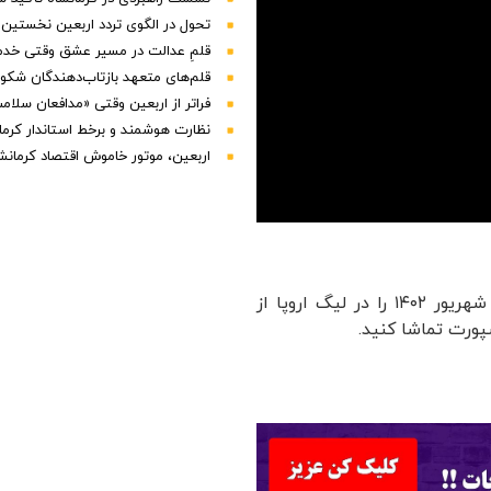
تحول در الگوی تردد اربعین نخستین
قلمِ عدالت در مسیر عشق وقتی خدمت
قلم‌های متعهد بازتاب‌دهندگان شکوه 
فراتر از اربعین وقتی «مدافعان سلا
نظارت هوشمند و برخط استاندار کرمان
اربعین، موتور خاموش اقتصاد کرمانش
در ادامه می‌توانید پخش زنده فوتبال شریف مولداوی با رم ۳۰ شهریور ۱۴۰۲ را در لیگ اروپا از