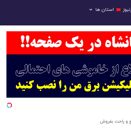
یوز
استان ها
 و راحت بفروش