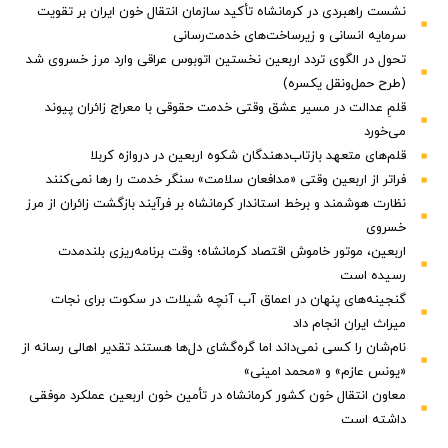
نشست راهبردی در کرمانشاه تأکید سازمان انتقال خون ایران بر تقویت
سرمایه انسانی و زیرساخت‌های خدمت‌رسانی
تحول در الگوی تردد اربعین نخستین اتوبوس عراقی وارد مرز خسروی شد
(طرح حمل‌ونقل یکسره)
قلمِ عدالت در مسیر عشق وقتی خدمت حقوقی با معراج زائران پیوند
می‌خورد
قلم‌های متعهد بازتاب‌دهندگان شکوه اربعین در دروازه کربلا
فراتر از اربعین وقتی «مدافعان سلامت» سنگر خدمت را رها نمی‌کنند
نظارت هوشمند و برخط استاندار کرمانشاه بر فرآیند بازگشت زائران از مرز
خسروی
اربعین، موتور خاموش اقتصاد کرمانشاه؛ وقت برنامه‌ریزی بلندمدت
رسیده است
گنجینه‌های پنهان در اعماق آب آنچه شیلات در سکوت برای نجات
میراث ایران انجام داد
نام‌شان را کسی نمی‌داند اما گره‌گشای دل‌ها هستند تقدیر اهالی رسانه از
«یونس عازم» و «محمد امینی»
معاون انتقال خون کشور کرمانشاه در تأمین خون اربعین عملکرد موفقی
داشته است