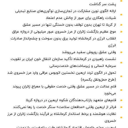
پشت سر گذاشت
ارائه الگوی نوین مشارکت در تجاری‌سازی نوآوری‌های صنایع تبدیلی
شیلات راهکاری برای عبور از چالش عدم اعتماد
از کربلا تا تهران بدون توقف بدون خستگی تنها در مسیر عشق
موج عظیم بازگشت زائران از مرز خسروی عبور میلیونی از دروازه عراق
انقلاب انرژی در کرمانشاه تولید برق بدون سوخت و چشم‌انداز صادرات
انرژی
وقتی عشق روپوش سفید می‌پوشد
نشست راهبردی در کرمانشاه تأکید سازمان انتقال خون ایران بر تقویت
سرمایه انسانی و زیرساخت‌های خدمت‌رسانی
تحول در الگوی تردد اربعین نخستین اتوبوس عراقی وارد مرز خسروی شد
(طرح حمل‌ونقل یکسره)
قلمِ عدالت در مسیر عشق وقتی خدمت حقوقی با معراج زائران پیوند
می‌خورد
قلم‌های متعهد بازتاب‌دهندگان شکوه اربعین در دروازه کربلا
فراتر از اربعین وقتی «مدافعان سلامت» سنگر خدمت را رها نمی‌کنند
نظارت هوشمند و برخط استاندار کرمانشاه بر فرآیند بازگشت زائران از مرز
خسروی
اربعین، موتور خاموش اقتصاد کرمانشاه؛ وقت برنامه‌ریزی بلندمدت