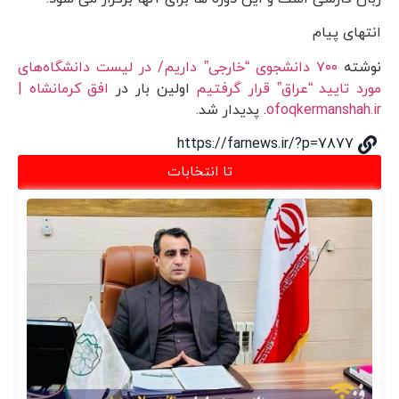
انتهای پیام
نوشته
۷۰۰ دانشجوی “خارجی” داریم/ در لیست دانشگاه‌های
مورد تایید “عراق” قرار گرفتیم
اولین بار در
افق کرمانشاه |
ofoqkermanshah.ir
. پدیدار شد.
https://farnews.ir/?p=7877
تا انتخابات