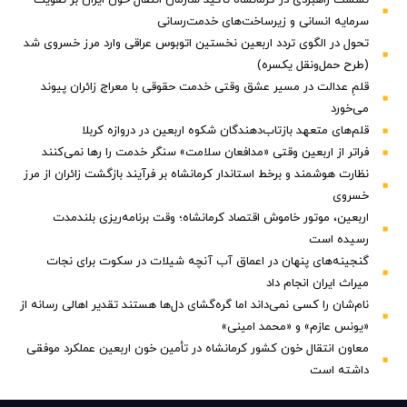
سرمایه انسانی و زیرساخت‌های خدمت‌رسانی
تحول در الگوی تردد اربعین نخستین اتوبوس عراقی وارد مرز خسروی شد
(طرح حمل‌ونقل یکسره)
قلمِ عدالت در مسیر عشق وقتی خدمت حقوقی با معراج زائران پیوند
می‌خورد
قلم‌های متعهد بازتاب‌دهندگان شکوه اربعین در دروازه کربلا
فراتر از اربعین وقتی «مدافعان سلامت» سنگر خدمت را رها نمی‌کنند
نظارت هوشمند و برخط استاندار کرمانشاه بر فرآیند بازگشت زائران از مرز
خسروی
اربعین، موتور خاموش اقتصاد کرمانشاه؛ وقت برنامه‌ریزی بلندمدت
رسیده است
گنجینه‌های پنهان در اعماق آب آنچه شیلات در سکوت برای نجات
میراث ایران انجام داد
نام‌شان را کسی نمی‌داند اما گره‌گشای دل‌ها هستند تقدیر اهالی رسانه از
«یونس عازم» و «محمد امینی»
معاون انتقال خون کشور کرمانشاه در تأمین خون اربعین عملکرد موفقی
داشته است