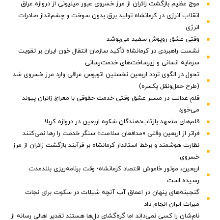
موج عظیم بازگشت زائران از مرز خسروی عبور میلیونی از دروازه عراق
انقلاب انرژی در کرمانشاه تولید برق بدون سوخت و چشم‌انداز صادرات
انرژی
وقتی عشق روپوش سفید می‌پوشد
نشست راهبردی در کرمانشاه تأکید سازمان انتقال خون ایران بر تقویت
سرمایه انسانی و زیرساخت‌های خدمت‌رسانی
تحول در الگوی تردد اربعین نخستین اتوبوس عراقی وارد مرز خسروی شد
(طرح حمل‌ونقل یکسره)
قلمِ عدالت در مسیر عشق وقتی خدمت حقوقی با معراج زائران پیوند
می‌خورد
قلم‌های متعهد بازتاب‌دهندگان شکوه اربعین در دروازه کربلا
فراتر از اربعین وقتی «مدافعان سلامت» سنگر خدمت را رها نمی‌کنند
نظارت هوشمند و برخط استاندار کرمانشاه بر فرآیند بازگشت زائران از مرز
خسروی
اربعین، موتور خاموش اقتصاد کرمانشاه؛ وقت برنامه‌ریزی بلندمدت
رسیده است
گنجینه‌های پنهان در اعماق آب آنچه شیلات در سکوت برای نجات
میراث ایران انجام داد
نام‌شان را کسی نمی‌داند اما گره‌گشای دل‌ها هستند تقدیر اهالی رسانه از