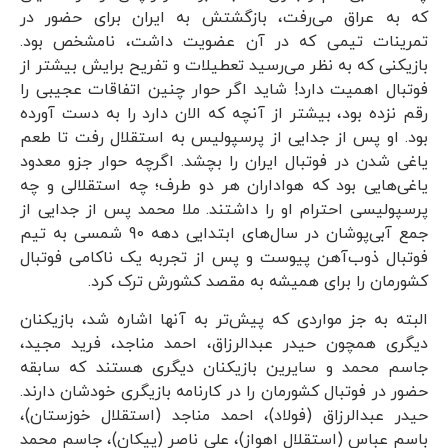
که به عراق می‌رفت، بازگشتش به ایران برای حضور در
تمرینات تیمی که در آن عضویت داشت، نامشخص بود.
بازیکنی که به نظر می‌رسید تعطیلات و تفریح برایش بیشتر از
فوتبال اهمیت دارد! شاید اگر حوار چنین اتفاقات عجیبی را
رقم نزده بود، بیشتر از آنچه که الان دارد را به دست آورده
بود. او پس از جدایی از پرسپولیس به استقلال رفت تا طعم
یاغی شدن در فوتبال ایران را بچشد. اگرچه حوار جزو معدود
یاغی‌هایی بود که هواداران هر دو طرف؛ چه استقلالی و چه
پرسپولیسی احترام او را داشتند. ملا محمد پس از جدایی از
جمع آبی‌پوشان در سال‌های ابتدایی دهه 90 شمسی به تیم
فوتبال ذوب‌آهن پیوست و پس از تجربه یک ناکامی فوتبال
کشورمان را برای همیشه به مقصد کشورش ترک کرد.
البته به جز مواردی که پیش‌تر به آنها اشاره شد، بازیکنان
دیگری همچون حیدر عبدالرزاق، احمد مناجد، فرید مجید،
جاسم محمد و سایرین بازیکنان دیگری هستند که سابقه
حضور در فوتبال کشورمان را در کارنامه بازیگری خودشان دارند.
حیدر عبدالرزاق (فولاد)، احمد مناجد (استقلال خوزستان)،
باسم عباس (استقلال اهواز)، علی ناصر (پیکان)، جاسم محمد