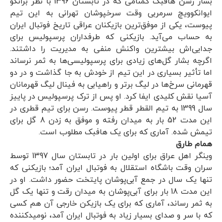
بشار رسن هافبک گمنامی که در تابستان 1396 با نظر برانکو
ایوانکوویچ سرمربی وقت سرخپوشان تهرانی به این تیم
پیوست، یکی از موفق‌ترین بازیکنان عراقی تاریخ فوتبال ایران
به حساب می‌آید. بازیکنی که طرفداران پرسپولیس برای
جدایی‌اش بیشترین واکنش منفی به مدیریت را داشتند.
اگرچه بشار گل‌های زیادی برای پرسپولیسی‌ها به ثمر نرساند
اما تأثیر بسیاری در این تیم از خودش به جا گذاشت و در دو
قهرمانی سرخ‌ها در لیگ برتر و راهیابی به فینال لیگ قهرمانان
آسیا نقش کلیدی ایفا کرد. او پس از ترک پرسپولیس در پاییز
سال 1399 به تیم القطر قطر پیوست. رسن برای تیم قطری در
این مدت 52 بار به میدان رفته و موفق به زدن 8 گل برای
تیمش شده. آماری که برای یک هافبک مطلوب است.
همام طارق
وینگر اهل عراق برای اولین بار در تابستان سال 1397 توسط
سران وقت باشگاه استقلال به فوتبال ایران آمد؛ بازیکنی که
تنها یک سال در جمع آبی‌پوشان پایتخت حضور داشت. او در
این مدت 18 بار برای آبی‌پوشان به میدان رقت و تنها یک گل
به ثمر رساند، آماری که برای یک بازیکن خارجی آن هم کسی
که با سر و صدای بسیار زیاد به فوتبال ایران آمد، نومیدکننده