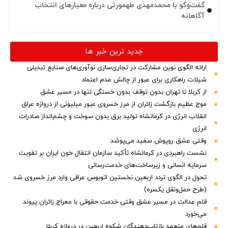
گفت‌وگو با محمدمهدی طهمورثی درباره معیارهای انتخاب
آگاهانه
جدید ترین خبر ها
ارائه الگوی نوین مشارکت در تجاری‌سازی نوآوری‌های صنایع تبدیلی
شیلات راهکاری برای عبور از چالش عدم اعتماد
از کربلا تا تهران بدون توقف بدون خستگی تنها در مسیر عشق
موج عظیم بازگشت زائران از مرز خسروی عبور میلیونی از دروازه عراق
انقلاب انرژی در کرمانشاه تولید برق بدون سوخت و چشم‌انداز صادرات
انرژی
وقتی عشق روپوش سفید می‌پوشد
نشست راهبردی در کرمانشاه تأکید سازمان انتقال خون ایران بر تقویت
سرمایه انسانی و زیرساخت‌های خدمت‌رسانی
تحول در الگوی تردد اربعین نخستین اتوبوس عراقی وارد مرز خسروی شد
(طرح حمل‌ونقل یکسره)
قلمِ عدالت در مسیر عشق وقتی خدمت حقوقی با معراج زائران پیوند
می‌خورد
قلم‌های متعهد بازتاب‌دهندگان شکوه اربعین در دروازه کربلا