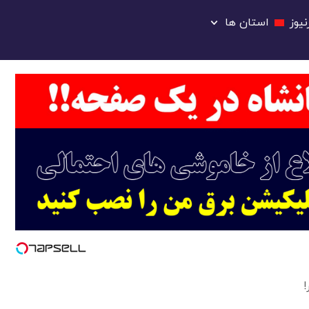
یوز
استان ها
!