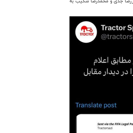
یررضا جدی و محمدرضا شکیب به