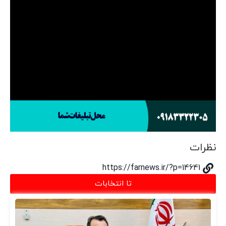
نظرات
https://farnews.ir/?p=14641
تا انتخابات