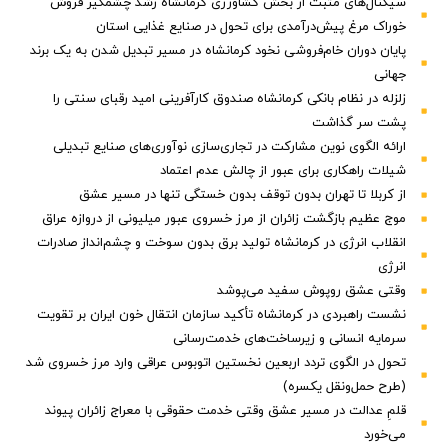
سیگنال‌های مثبت از بخش کشاورزی کرمانشاه رشد چشمگیر فروش
خوراک مرغ پیش‌درآمدی برای تحول در صنایع غذایی استان
پایان دوران خام‌فروشی نخود کرمانشاه در مسیر تبدیل شدن به یک برند
جهانی
زلزله در نظام بانکی کرمانشاه صندوق کارآفرینی امید رقبای سنتی را
پشت سر گذاشت
ارائه الگوی نوین مشارکت در تجاری‌سازی نوآوری‌های صنایع تبدیلی
شیلات راهکاری برای عبور از چالش عدم اعتماد
از کربلا تا تهران بدون توقف بدون خستگی تنها در مسیر عشق
موج عظیم بازگشت زائران از مرز خسروی عبور میلیونی از دروازه عراق
انقلاب انرژی در کرمانشاه تولید برق بدون سوخت و چشم‌انداز صادرات
انرژی
وقتی عشق روپوش سفید می‌پوشد
نشست راهبردی در کرمانشاه تأکید سازمان انتقال خون ایران بر تقویت
سرمایه انسانی و زیرساخت‌های خدمت‌رسانی
تحول در الگوی تردد اربعین نخستین اتوبوس عراقی وارد مرز خسروی شد
(طرح حمل‌ونقل یکسره)
قلمِ عدالت در مسیر عشق وقتی خدمت حقوقی با معراج زائران پیوند
می‌خورد