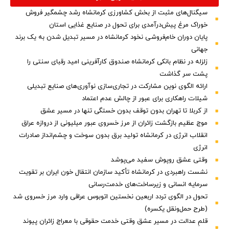
سیگنال‌های مثبت از بخش کشاورزی کرمانشاه رشد چشمگیر فروش
خوراک مرغ پیش‌درآمدی برای تحول در صنایع غذایی استان
پایان دوران خام‌فروشی نخود کرمانشاه در مسیر تبدیل شدن به یک برند
جهانی
زلزله در نظام بانکی کرمانشاه صندوق کارآفرینی امید رقبای سنتی را
پشت سر گذاشت
ارائه الگوی نوین مشارکت در تجاری‌سازی نوآوری‌های صنایع تبدیلی
شیلات راهکاری برای عبور از چالش عدم اعتماد
از کربلا تا تهران بدون توقف بدون خستگی تنها در مسیر عشق
موج عظیم بازگشت زائران از مرز خسروی عبور میلیونی از دروازه عراق
انقلاب انرژی در کرمانشاه تولید برق بدون سوخت و چشم‌انداز صادرات
انرژی
وقتی عشق روپوش سفید می‌پوشد
نشست راهبردی در کرمانشاه تأکید سازمان انتقال خون ایران بر تقویت
سرمایه انسانی و زیرساخت‌های خدمت‌رسانی
تحول در الگوی تردد اربعین نخستین اتوبوس عراقی وارد مرز خسروی شد
(طرح حمل‌ونقل یکسره)
قلمِ عدالت در مسیر عشق وقتی خدمت حقوقی با معراج زائران پیوند