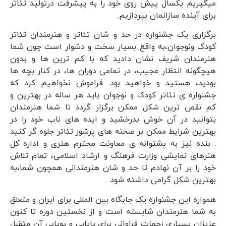
میگیریم یکسال پیش روی خود را به پیشرفت درتولید تئاتر
برای آینده سازانمان بپردازیم.
برگزاری یک جشنواره در حد و شان تئاتر و هنرمندان تئاتر
کودک ونوجوان،به واقع بسیار سخت و دشوار است چون شما
هنرمندان شریف نشان دادید که با کم ترین ها و بدون
هیچگونه انتظار عجیب، در تمامی دوران ها، در کنار بچه ها
بودید، هستید و خواهید بود. فراموش نخواهیم کرد که
جشنواره ی تئاتر کودک و نوجوان باید هر ساله در بهترین و
کم نقص ترین شکل ممکن برگزار گردد تا شما هنرمندان
بتوانید در آن خوش بدرخشید و ایده های ناب خود را در
بهترین شرایط ممکن بر صحنه های پرشور تئاتر جلوه گر کنید
. بنده نیز به پشتوانه ی معاونت محترم هنری و اداره کل
هنرهای نمایشی وزارت فرهنگ و ارشاد اسلامی، تمام تلاش
خود را بر آن نهادم تا حد و شان هنرمندانی همچون شما،به
بهترین شکل گرامی داشته شود .
همواره این جشنواره یک جایگاه بین المللی برای ایران و متعلق
به شما هنرمندان شایسته است و از نخستین دوره تا کنون
عزیزان بسیاری زحمات فراوانی برای پایایی و پویایی آن متقبل