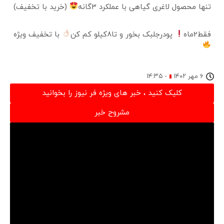
تنها محصول لاغری گیاهی با عملکرد 3گانه
(خرید با تخفیف)
فقط2ماه
پودرجلبک بخور و تا8کیلو کم کن
با تخفیف ویژه
۶ مهر ۱۴۰۲
-
۱۴:۳۵
کلیک کنید ، خبر های ویژه فر نیوز را بخوانید
مشروح خبر